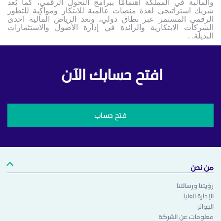
والمالية في المملكة اهتمامًا ببرامج التحول الرقمي، كما يُعد
شريك استراتيجي لعدة منصات عالمية للابتكار ومواكِبة للتطور
الرقمي المستمر عبر نطاق دولي، وتعد الرياض المالية احدى
الشركات الابتكارية والرائدة في إدارة الأصول والاستثمارات
البديلة. .
افتح حسابك الآن
فتح حساب
من نحن
رؤيتنا ورسالتنا
الإدارة العليا
الجوائز
معلومات عن الشركة