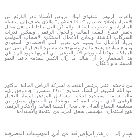
وأعرب الرئيس التنفيذي لبنك الرياض الأستاذ نادر الكريّع عن
الاعتزاز بإطلاق صندوق "1957 فنتشرز" والذي يضاف إلى سلسلة
المبادرات والخطوات السبّاقة والمبكّرة التي تبناها البنك في مجال
تحفيز قطاع التقنية المالية والتحول الرقمي، وتمكين قدرات
الشركات الناشئة ونماذج الأعمال المبتكرة لأصحاب المواهب
ورواد الأعمال بما يسهم في تعزيز النمو الاقتصادي السعودي
وتنويع موارده انسجاماً مع مستهدفات مسيرة التحول الرقمي في
المملكة، مؤكداً أنه ورغم الأثر النوعي التي أثمرتها جهود البنك في
هذا المضمار إلا أن هناك ما زال الكثير ليقدمه دعماً للنمو
المستدام والابتكار.
من ناحيته اعتبر الرئيس التنفيذي لشركة الرياض المالية الدكتور
عبد الله الشويعر أن إنشاء صندوق "1957 فنتشرز" جاء وفق رؤية
مالية شاملة ومبتكرة لدعم المستقبل المزدهر لمسار التحول
الرقمي الذي تنتهجه المملكة، موضحاً أن الصندوق سيعزز من
مساهمة القطاع المالي في مجال التقنية المالية والابتكار الرقمي
بنهج استثماري مؤسسي يحقق المزيد من التنمية والاستدامة.
يشار إلى أن بنك الرياض يُعد من أبرز المؤسسات المصرفية