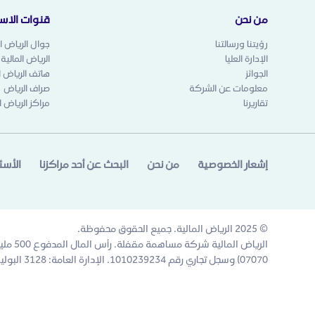
من نحن
قنوات الاست
رؤيتنا ورسالتنا
جوال الرياض ال
الإدارة العليا
الرياض المالية
الجوائز
هاتف الرياض ال
معلومات عن الشركة
صراف الرياض
تقاريرنا
مراكز الرياض ا
إشعار الخصوصية
من نحن
البحث عن أحد مراكزنا
الأسئ
© 2025 الرياض المالية. جميع الحقوق محفوظة.
07070) وسجل تجاري رقم 1010239234. الإدارة العامة: 3128 البوليفارد المالي، 6671 حي العقيق، الرياض 13519، المملكة العربية السعودية.