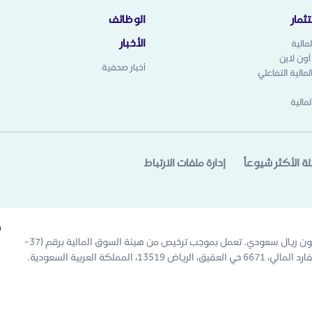
ثمار
الوظائف
الأخبار
مالية
 أون لاين
أخبار صحفية
مالية التفاعلي
لمالية
لة الأكثر شيوعاً
إدارة ملفات الارتباط
خ
الرياض المالية شركة مساهمة مقفلة. رأس المال المدفوع 500 مليون ريال سعودي. تعمل بموجب ترخيص من هيئة السوق المالية برقم (37-