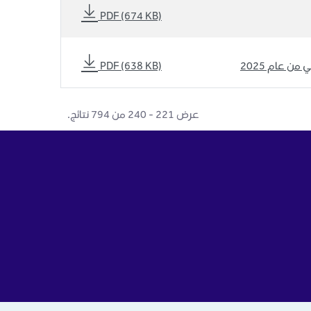
PDF (674 KB)
من عام 2025
PDF (638 KB)
عرض ٢٢١ - ٢٤٠ من ٧٩٤ نتائج.