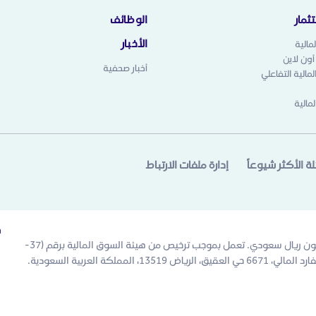
ثمار
الوظائف
الأخبار
مالية
 أون لاين
أخبار صحفية
مالية التفاعلي
لمالية
لة الأكثر شيوعاً
إدارة ملفات الارتباط
خ
الرياض المالية شركة مساهمة مقفلة. رأس المال المدفوع 500 مليون ريال سعودي. تعمل بموجب ترخيص من هيئة السوق المالية برقم (37-