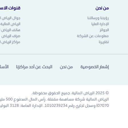
من نحن
قنوات الاست
رؤيتنا ورسالتنا
جوال الرياض ال
الإدارة العليا
الرياض المالية
الجوائز
هاتف الرياض ال
معلومات عن الشركة
صراف الرياض
تقاريرنا
مراكز الرياض ا
إشعار الخصوصية
من نحن
البحث عن أحد مراكزنا
الأسئ
© 2025 الرياض المالية. جميع الحقوق محفوظة.
07070) وسجل تجاري رقم 1010239234. الإدارة العامة: 3128 البوليفارد المالي، 6671 حي العقيق، الرياض 13519، المملكة العربية السعودية.