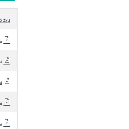
2023 نظرة أولية عن شركة جرير للتسويق لنتائج الربع الرابع من عام
نظ
نظ
تق
تق
تح