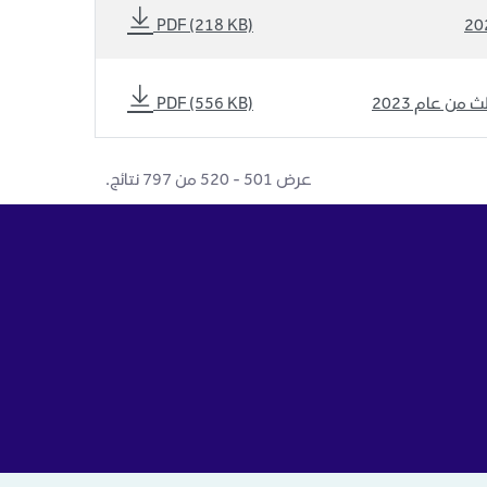
PDF (218 KB)
من عام 2023
PDF (556 KB)
عرض ٥٠١ - ٥٢٠ من ٧٩٧ نتائج.