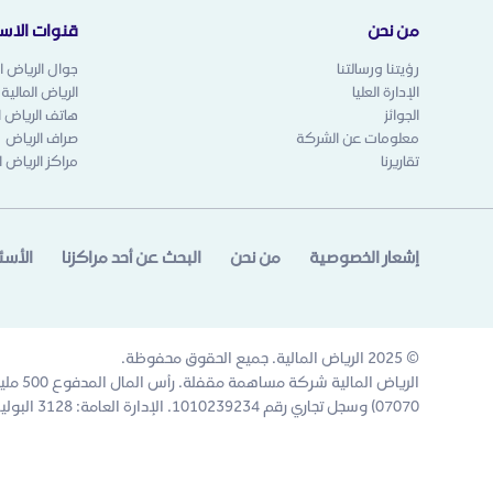
من نحن
قنوات الاست
رؤيتنا ورسالتنا
جوال الرياض ال
الإدارة العليا
الرياض المالية
الجوائز
هاتف الرياض ال
معلومات عن الشركة
صراف الرياض
تقاريرنا
مراكز الرياض ا
إشعار الخصوصية
من نحن
البحث عن أحد مراكزنا
الأسئ
© 2025 الرياض المالية. جميع الحقوق محفوظة.
07070) وسجل تجاري رقم 1010239234. الإدارة العامة: 3128 البوليفارد المالي، 6671 حي العقيق، الرياض 13519، المملكة العربية السعودية.