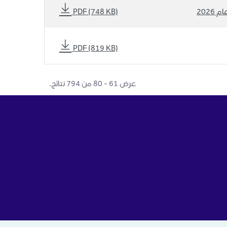
202
PDF (748 KB)
PDF (819 KB)
عرض ٦١ - ٨٠ من ٧٩٤ نتائج.