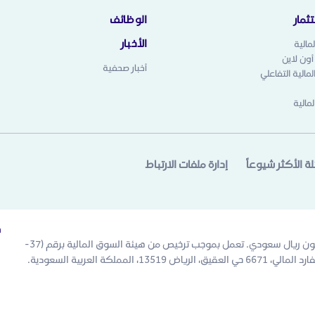
ثمار
الوظائف
الأخبار
مالية
 أون لاين
أخبار صحفية
مالية التفاعلي
لمالية
لة الأكثر شيوعاً
إدارة ملفات الارتباط
خ
الرياض المالية شركة مساهمة مقفلة. رأس المال المدفوع 500 مليون ريال سعودي. تعمل بموجب ترخيص من هيئة السوق المالية برقم (37-