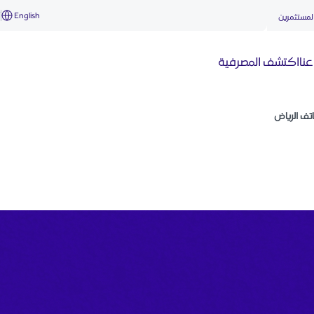
English
أ
لمستثمرين
نا
اكتشف المصرفية
تف الرياض