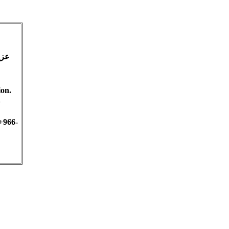
عزي
ion.
fy
+966-