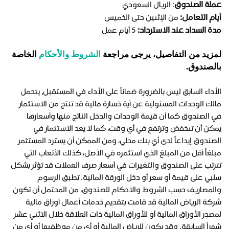
عملة الصندوق
: الريال السعودي
أيام التعامل:
من الإثنين حتى الخميس
مدة السداد عند الاسترداد:
5 أيام عمل
لمزيد من التفاصيل، يرجى مراجعة
الشروط والأحكام
الخاصة
بالصندوق.
الأداء السابق ليس بالضرورة ضماناً على الأداء في المستقبل, يتحمل
مالك الوحدات المسئولية عن أية خسارة مالية قد تنتج من الاستثمار
في الصندوق كما أن قيمة الوحدات والدخل الناتج منها وأسعارها
يمكن أن تنخفض وترتفع في أي وقت، كما لا يعد الاستثمار في
الصندوق إيداعاً لدى أي بنك محلي، ومن الممكن أن يسترد المستثمر
مبلغاً أقل من المبلغ الذي استثمره في الأصل، كذلك الأتعاب التي
تترتب على الصندوق والتغيرات في أسعار صرف العملات قد تؤثر بشكل
سلبي على قيمة أو سعر أو دخل الورقة المالية. تطبق الرسوم
والمصاريف حسب الشروط والاحكام للصندوق، من المحتمل أن تكون
شركة الرياض المالية قد قامت بتقديم خدمات أعمال أوراق مالية
لمصدر الأوراق المالية أو للأوراق المالية ذات العلاقة خلال الاثني عشر
شهراً السابقة. وقد يكون للرياض المالية أو أي من موظفيها أو أي من