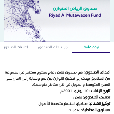
نبذة عامة
مستندات الصندوق
إعلانات الصندوق
هداف الصندوق:
أ
هو صندوق قابض عام مفتوح يستثمر في مجموعة
من الصناديق يهدف إلى تحقيق التوازن بين نمو وحماية رأس المال على
المدى المتوسط والطويل في ظل مخاطر متوسطة.
تاريخ الإنشاء:
10-يونيو-2001م
تصنيف الصندوق
: قابض
تركيز القطاع:
صناديق استثمار متعددة الأصول
مستوى المخاطرة
: متوسط